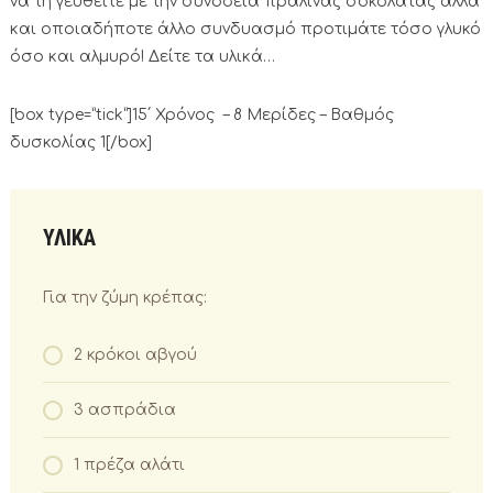
να τη γευθείτε με την συνοδεία πραλίνας σοκολάτας αλλά
και οποιαδήποτε άλλο συνδυασμό προτιμάτε τόσο γλυκό
όσο και αλμυρό! Δείτε τα υλικά…
[box type=”tick”]15΄ Χρόνος – 8 Μερίδες – Βαθμός
δυσκολίας 1[/box]
ΥΛΙΚΑ
Για την ζύμη κρέπας:
2 κρόκοι αβγού
3 ασπράδια
1 πρέζα αλάτι