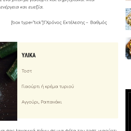
νέργεια και ευεξία.
ck”]1΄Χρόνος Εκτέλεσης – Βαθμός
ΥΛΙΚΑ
Τοστ
Γιαούρτι ή κρέμα τυριού
Αγγούρι, Ραπανάκι
α σας λαχανικά πάνω σε μια φέτα του τοστ ,γιαούρτι