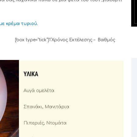
με κρέμα τυριού.
k”]1΄Χρόνος Εκτέλεσης – Βαθμός
ΥΛΙΚΑ
Αυγά ομελέτα
Σπανάκι, Μανιτάρια
Πιπεριές, Ντομάτα