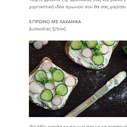
χορταστική ιδέα πρωινού που θα σας χαρίσει ε
3.ΠΡΩΙΝΟ ΜΕ ΛΑΧΑΝΙΚΑ
[box type=”ti
Δυσκολίας 1[/box]
Φτιάξτε εύκολα το πρωινό σας με τα αγαπημέν