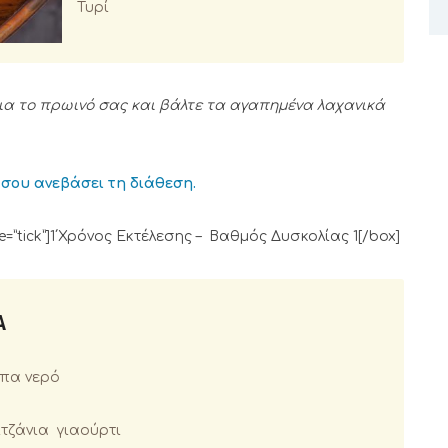
Τυρί
ια το πρωινό σας και βάλτε τα αγαπημένα λαχανικά
σου ανεβάσει τη διάθεση.
”tick”]1΄Χρόνος Εκτέλεσης – Βαθμός Δυσκολίας 1[/box]
Α
ύπα νερό
ιτζάνια γιαούρτι