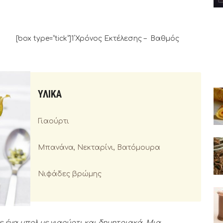
ck”]1΄Χρόνος Εκτέλεσης – Βαθμός
ΥΛΙΚΑ
Γιαούρτι
Μπανάνα, Νεκταρίνι, Βατόμουρα
Νιφάδες βρώμης
 ένα μπολ με γιαούρτι και δημητριακά. Μια